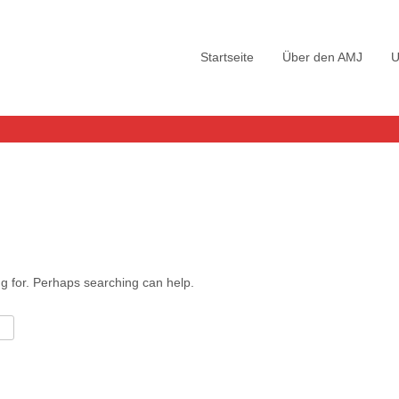
Skip
to
Startseite
Über den AMJ
U
content
ng for. Perhaps searching can help.