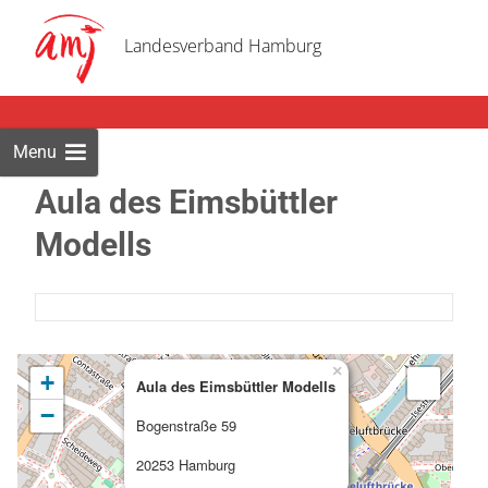
Skip
to
Landesverband Hamburg
cont
Menu
Aula des Eimsbüttler
Modells
×
+
Aula des Eimsbüttler Modells
−
Bogenstraße 59
20253 Hamburg