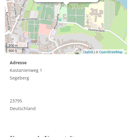
200 m
500 ft
Leaflet
| ©
OpenStreetMap
Adresse
Kastanienweg 1
Segeberg
23795
Deutschland