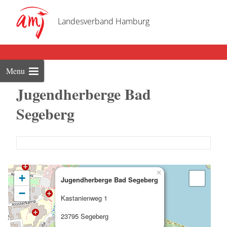
Skip
to
Landesverband Hamburg
cont
Menu
Jugendherberge Bad
Segeberg
×
+
Jugendherberge Bad Segeberg
−
Kastanienweg 1
23795 Segeberg