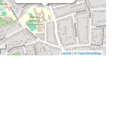
Leaflet
| ©
OpenStreetMap