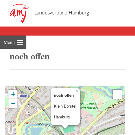
Skip
to
Landesverband Hamburg
cont
Menu
noch offen
×
+
noch offen
−
Klein Borstel
Hamburg