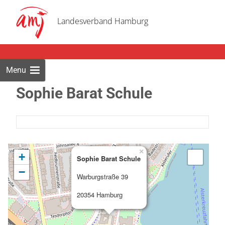
Skip
to
Landesverband Hamburg
cont
Menu
Sophie Barat Schule
×
+
Sophie Barat Schule
−
Warburgstraße 39
20354 Hamburg