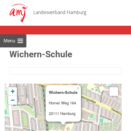
Skip
to
Landesverband Hamburg
cont
Menu
Wichern-Schule
×
+
Wichern-Schule
−
Horner Weg 164
22111 Hamburg