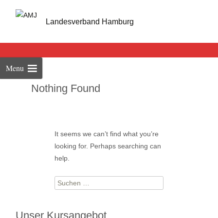
Skip
to
Landesverband Hamburg
cont
Menu
Nothing Found
It seems we can’t find what you’re
looking for. Perhaps searching can
help.
Suchen
nach:
Unser Kursangebot