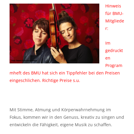
Hinweis
für BMU-
Mitgliede
r:
Im
gedruckt
en
Program
mheft des BMU hat sich ein Tippfehler bei den Preisen
eingeschlichen. Richtige Preise s.u.
Mit Stimme, Atmung und Körperwahrnehmung im
Fokus, kommen wir in den Genuss, kreativ zu singen und
entwickeln die Fähigkeit, eigene Musik zu schaffen.