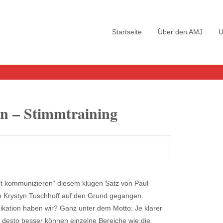
Skip
to
Startseite
Über den AMJ
U
content
n – Stimmtraining
ht kommunizieren“ diesem klugen Satz von Paul
n Krystyn Tuschhoff auf den Grund gegangen.
kation haben wir? Ganz unter dem Motto: Je klarer
, desto besser können einzelne Bereiche wie die