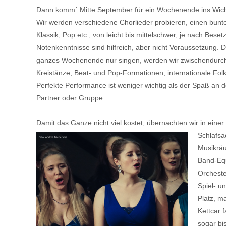
Dann komm´ Mitte September für ein Wochenende ins Wic
Wir werden verschiedene Chorlieder probieren, einen bunt
Klassik, Pop etc., von leicht bis mittelschwer, je nach Beset
Notenkenntnisse sind hilfreich, aber nicht Voraussetzung. Da
ganzes Wochenende nur singen, werden wir zwischendurch
Kreistänze, Beat- und Pop-Formationen, internationale Folk
Perfekte Performance ist weniger wichtig als der Spaß an de
Partner oder Gruppe.
Damit das Ganze nicht viel kostet, übernachten wir in eine
Schlafsa
Musikräu
Band-Equ
Orcheste
Spiel- u
Platz, m
Kettcar 
sogar bis