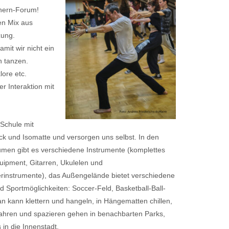
hern-Forum!
en Mix aus
zung.
mit wir nicht ein
 tanzen.
lore etc.
r Interaktion mit
r Schule
mit
ck und Isomatte und versorgen uns selbst. In den
men gibt es verschiedene Instrumente (komplettes
ipment, Gitarren, Ukulelen und
rinstrumente), das Außengelände bietet verschiedene
nd Sportmöglichkeiten: Soccer-Feld, Basketball-Ball-
an kann klettern und hangeln, in Hängematten chillen,
fahren und spazieren gehen in benachbarten Parks,
 in die Innenstadt.